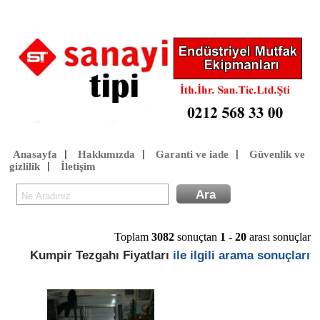
Anasayfa
Hakkımızda
Garanti ve iade
Güvenlik ve
|
|
|
gizlilik
İletişim
|
Toplam
3082
sonuçtan
1
-
20
arası sonuçlar
Kumpir Tezgahı Fiyatları
ile ilgili arama sonuçları