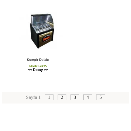
Kumpir Dolabı
Model-2435
<< Detay >>
Sayfa 1
1
2
3
4
5