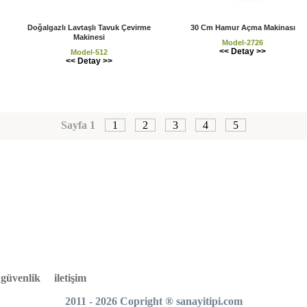
Doğalgazlı Lavtaşlı Tavuk Çevirme
30 Cm Hamur Açma Makinası
Makinesi
Model-2726
<< Detay >>
Model-512
<< Detay >>
Sayfa 1
1
2
3
4
5
e güvenlik
iletişim
2011 - 2026 Copright
®
sanayitipi.com