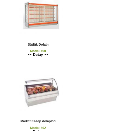
Sütlük Dolabı
Model-490
<< Detay >>
Market Kasap dolapları
Model-492