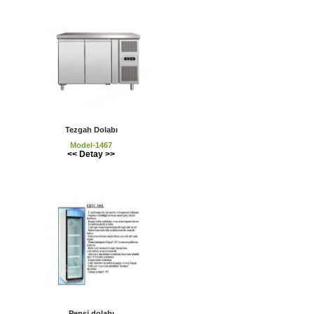
Tezgah Dolabı
Model-1467
<< Detay >>
Pepsi dolabı