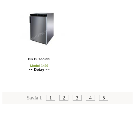
Dik Buzdolabı
Model-1499
<< Detay >>
Sayfa 1
1
2
3
4
5