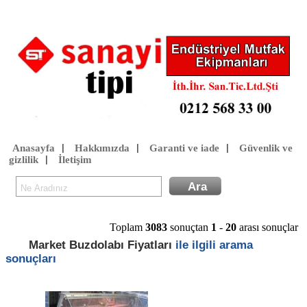
Anasayfa
Hakkımızda
Garanti ve iade
Güvenlik ve
|
|
|
gizlilik
İletişim
|
Toplam
3083
sonuçtan
1
-
20
arası sonuçlar
Market Buzdolabı Fiyatları
ile ilgili arama
sonuçları