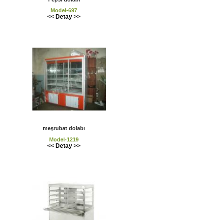
Model-697
<< Detay >>
meşrubat dolabı
Model-1219
<< Detay >>