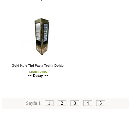
Gold Kule Tipi Pasta Teşhir Dolabı
Model-2705
<< Detay >>
Sayfa 1
1
2
3
4
5