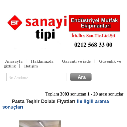
Anasayfa
Hakkımızda
Garanti ve iade
Güvenlik ve
|
|
|
gizlilik
İletişim
|
Toplam
3083
sonuçtan
1
-
20
arası sonuçlar
Pasta Teşhir Dolabı Fiyatları
ile ilgili arama
sonuçları