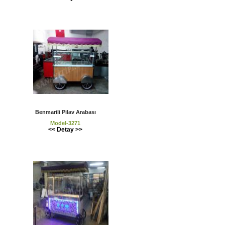
Benmarili Pilav Arabası
Model-3271
<< Detay >>