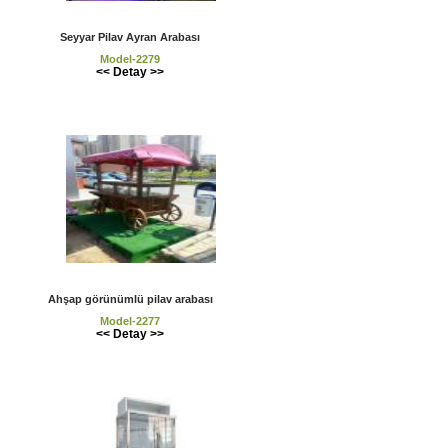
Seyyar Pilav Ayran Arabası
Model-2279
<< Detay >>
Ahşap görünümlü pilav arabası
Model-2277
<< Detay >>