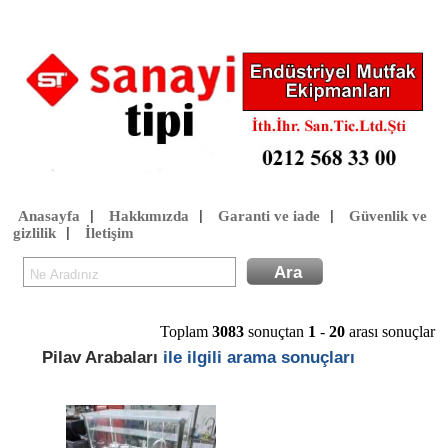
Anasayfa
Hakkımızda
Garanti ve iade
Güvenlik ve
|
|
|
gizlilik
İletişim
|
Toplam
3083
sonuçtan
1
-
20
arası sonuçlar
Pilav Arabaları
ile ilgili arama sonuçları