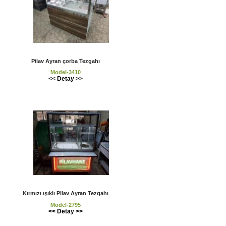
Pilav Ayran çorba Tezgahı
Model-3410
<< Detay >>
Kırmızı ışıklı Pilav Ayran Tezgahı
Model-2795
<< Detay >>