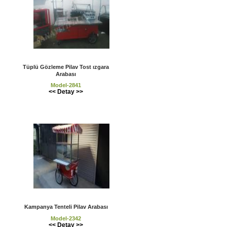
Tüplü Gözleme Pilav Tost ızgara
Arabası
Model-2841
<< Detay >>
Kampanya Tenteli Pilav Arabası
Model-2342
<< Detay >>