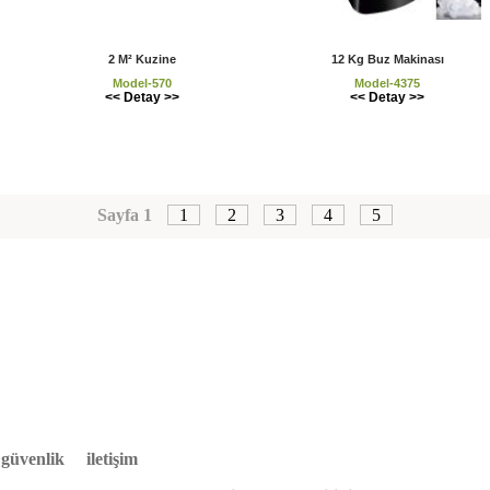
2 M² Kuzine
12 Kg Buz Makinası
Model-570
Model-4375
<< Detay >>
<< Detay >>
Sayfa 1
1
2
3
4
5
e güvenlik
iletişim