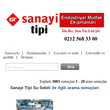
Anasayfa
Hakkımızda
Garanti ve iade
Güvenlik ve
|
|
|
gizlilik
İletişim
|
Toplam
3083
sonuçtan
1
-
20
arası sonuçlar
Sanayi Tipi Su Sebili
ile ilgili arama sonuçları