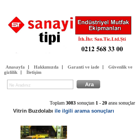
Anasayfa
Hakkımızda
Garanti ve iade
Güvenlik ve
|
|
|
gizlilik
İletişim
|
Toplam
3083
sonuçtan
1
-
20
arası sonuçlar
Vitrin Buzdolabı
ile ilgili arama sonuçları