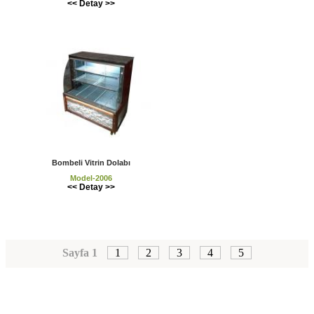
<< Detay >>
Bombeli Vitrin Dolabı
Model-2006
<< Detay >>
Sayfa 1
1
2
3
4
5