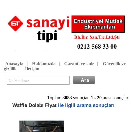
Anasayfa
Hakkımızda
Garanti ve iade
Güvenlik ve
|
|
|
gizlilik
İletişim
|
Toplam
3083
sonuçtan
1
-
20
arası sonuçlar
Waffle Dolabı Fiyat
ile ilgili arama sonuçları