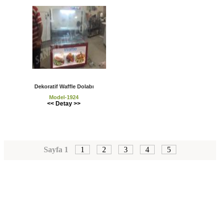
Dekoratif Waffle Dolabı
Model-1924
<< Detay >>
Sayfa 1
1
2
3
4
5