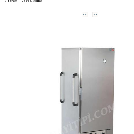
0 Yorum
2514
Okunma
<<
>>