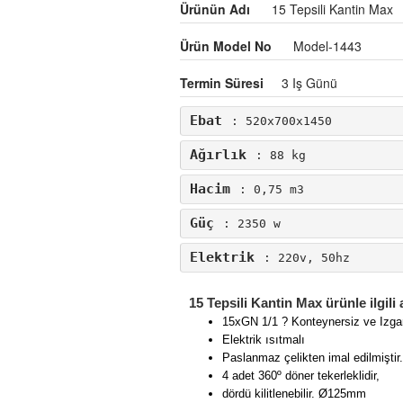
Ürünün Adı
15 Tepsili Kantin Max
Ürün Model No
Model-1443
Termin Süresi
3 Iş Günü
Ebat
: 520x700x1450
Ağırlık
: 88 kg
Hacim
: 0,75 m3
Güç
: 2350 w
Elektrik
: 220v, 50hz
15 Tepsili Kantin Max ürünle ilgili
15xGN 1/1 ? Konteynersiz ve Izga
Elektrik ısıtmalı
Paslanmaz çelikten imal edilmiştir.
4 adet 360º döner tekerleklidir,
dördü kilitlenebilir. Ø125mm