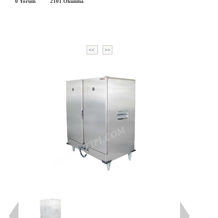
0 Yorum
2101
Okunma
<<
>>