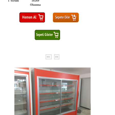
1 Yorum
10269
Okunma
<<
>>