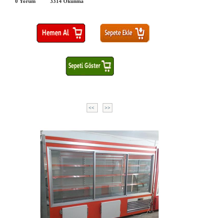
0 Yorum
3314
Okunma
<<
>>