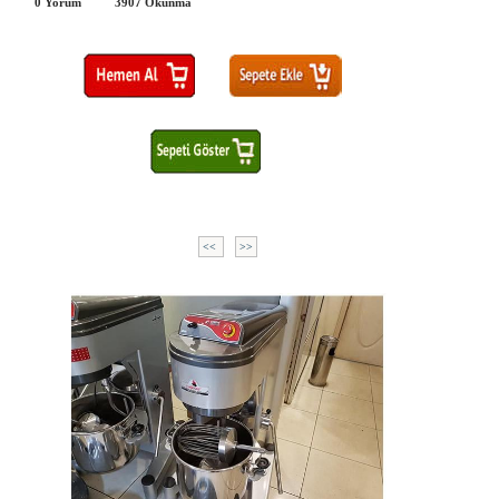
0 Yorum
3907
Okunma
<<
>>