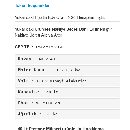
Taksit Seçenekleri
Yukarıdaki Fiyatın Kdv Oranı %20 Hesaplanmıştır.
Yukarıdaki Ürünlere Nakliye Bedeli Dahil Edilmemiştir.
Nakliye Ücreti Alıcıya Aittir
CEP TEL:
0 542 515 29 43
Kazan
: 40 x 40
Motor Gücü
: 1,1 - 1,7 kw
Volt
: 380 v sanayi elektriği
Kapasite
: 40 lt 
Ebat
: 90 x118 x76
Ağırlık
: 130 kg
40 Lt Pastane Mikseri ürünle ilgili açıklama