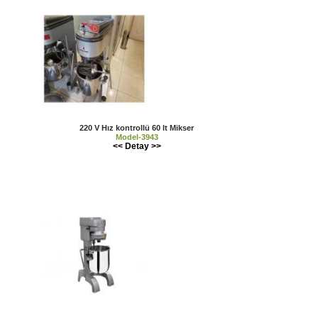
220 V Hız kontrollü 60 lt Mikser
Model-3943
<< Detay >>