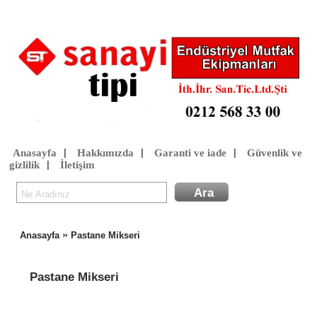
Anasayfa
Hakkımızda
Garanti ve iade
Güvenlik ve
|
|
|
gizlilik
İletişim
|
»
Anasayfa
Pastane Mikseri
Pastane Mikseri