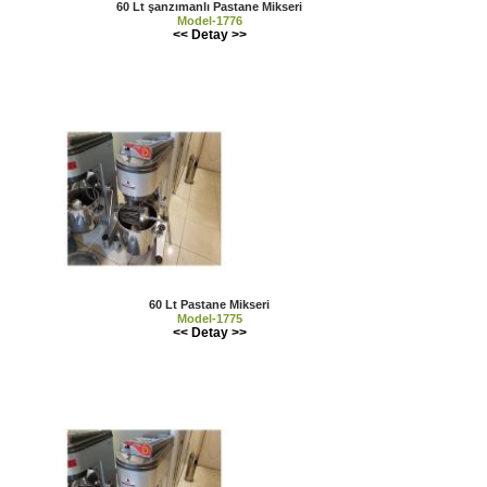
60 Lt şanzımanlı Pastane Mikseri
Model-1776
<< Detay >>
60 Lt Pastane Mikseri
Model-1775
<< Detay >>