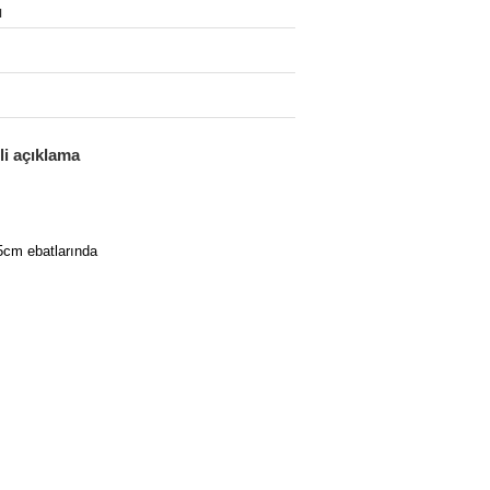
ı
ili açıklama
5cm ebatlarında