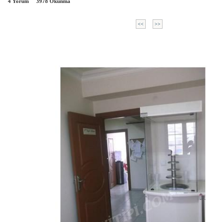
4 Yorum
3978
Okunma
<<
>>