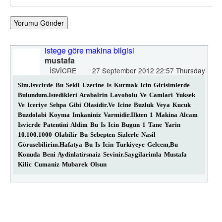
Yorumu Gönder
istege göre makina bilgisi
mustafa
ISVICRE
27 September 2012 22:57 Thursday
Slm.isvcirde Bu Sekil Uzerine Is Kurmak Icin Girisimlerde
Bulundum.istedikleri Arabalrin Lavobolu Ve Camlari Yuksek
Ve Iceriye Sehpa Gibi Olasidir.ve Icine Buzluk Veya Kucuk
Buzdolabi Koyma Imkaniniz Varmidir.ilkten 1 Makina Alcam
Isvicrde Patentini Aldim Bu Is Icin Bugun 1 Tane Yarin
10.100.1000 Olabilir Bu Sebepten Sizlerle Nasil
Görusebilirim.hafatya Bu Is Icin Turkiyeye Gelcem,bu
Konuda Beni Aydinlatirsnaiz Sevinir.saygilarimla Mustafa
Kilic Cumaniz Mubarek Olsun