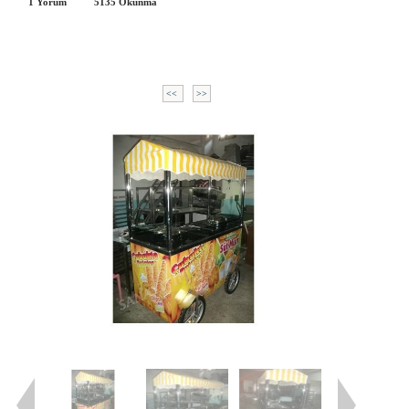
1 Yorum
5135
Okunma
<<
>>