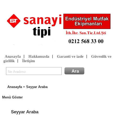
Anasayfa
Hakkımızda
Garanti ve iade
Güvenlik ve
|
|
|
gizlilik
İletişim
|
»
Anasayfa
Seyyar Araba
Menü Göster
Seyyar Araba