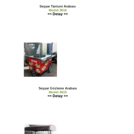
Seyyar Tantuni Arabası
Model-3616
<< Detay >>
Seyyar Gözleme Arabası
Model-3615
<< Detay >>