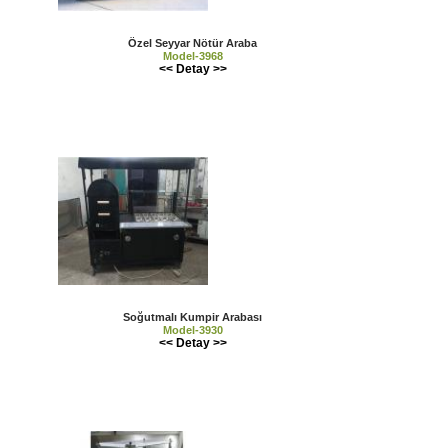
Özel Seyyar Nötür Araba
Model-3968
<< Detay >>
Soğutmalı Kumpir Arabası
Model-3930
<< Detay >>