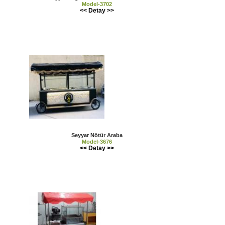
Model-3702
<< Detay >>
Seyyar Nötür Araba
Model-3676
<< Detay >>