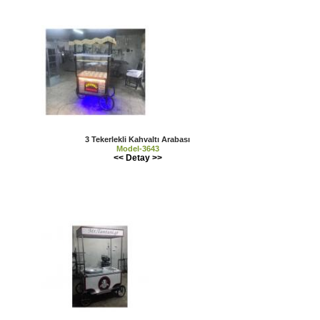
3 Tekerlekli Kahvaltı Arabası
Model-3643
<< Detay >>