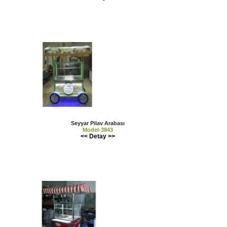
Seyyar Pilav Arabası
Model-3843
<< Detay >>