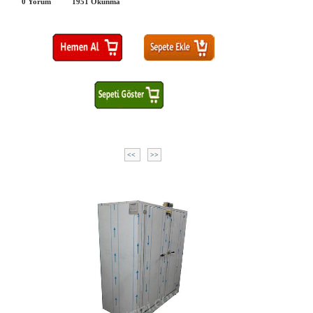
0 Yorum
1951
Okunma
<<
>>