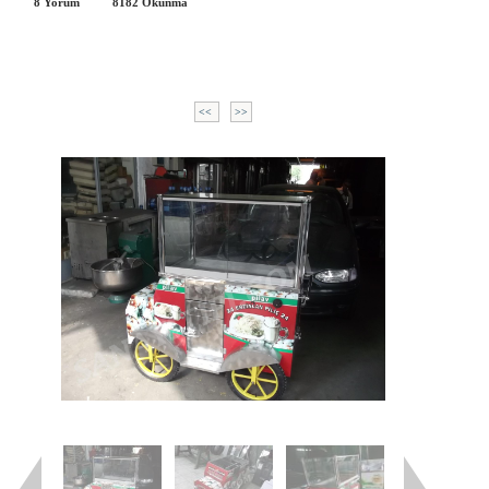
8 Yorum
8182
Okunma
<<
>>