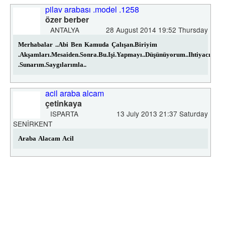
pilav arabası .model .1258
özer berber
ANTALYA
28 August 2014 19:52 Thursday
Merhabalar ..abi Ben Kamuda Çalışan.biriyim
.akşamları.mesaiden.sonra.bu.işi.yapmayı..düşünüyorum..ihtiyacım.ol
.sunarım.saygılarımla..
acil araba alcam
çetinkaya
ISPARTA
13 July 2013 21:37 Saturday
SENIRKENT
Araba Alacam Acil