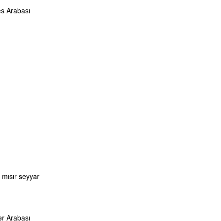
es Arabası
 mısır seyyar
er Arabası