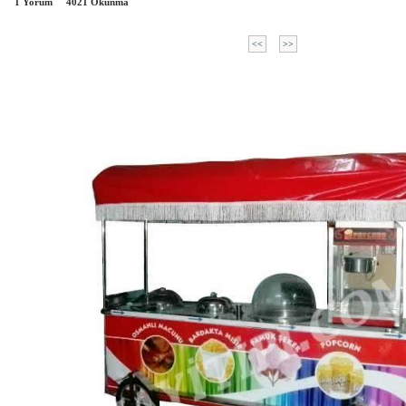
1 Yorum
4021
Okunma
<<
>>