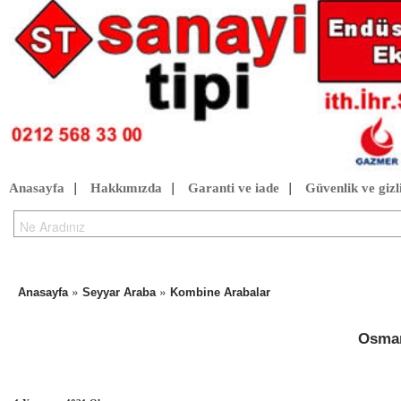
Anasayfa
|
Hakkımızda
|
Garanti ve iade
|
Güvenlik ve gizli
»
»
Anasayfa
Seyyar Araba
Kombine Arabalar
Osman