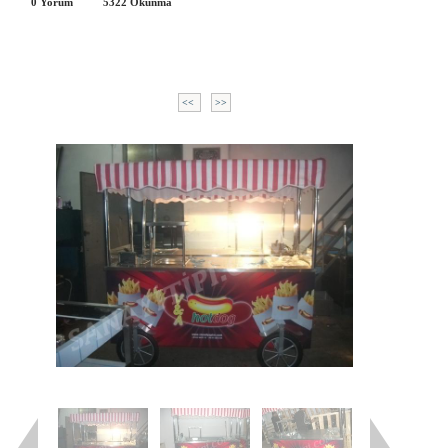
0 Yorum
5322
Okunma
<<
>>