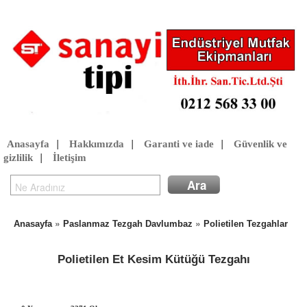
Anasayfa
|
Hakkımızda
|
Garanti ve iade
|
Güvenlik ve
gizlilik
|
İletişim
»
»
Anasayfa
Paslanmaz Tezgah Davlumbaz
Polietilen Tezgahlar
Polietilen Et Kesim Kütüğü Tezgahı