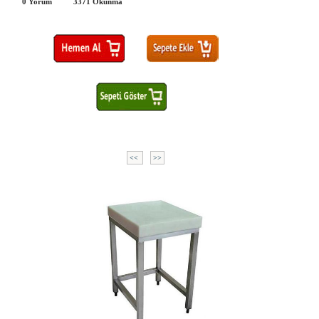
0 Yorum
3371
Okunma
<<
>>