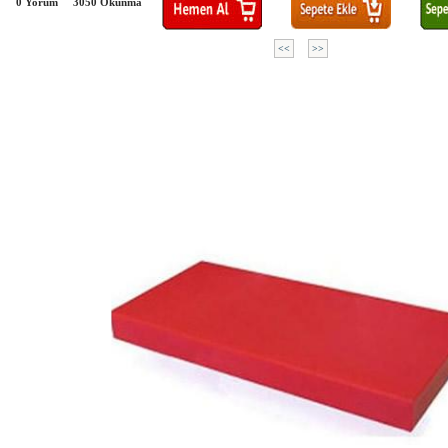
0 Yorum
3050
Okunma
<<
>>