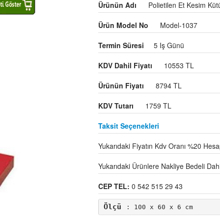
Ürünün Adı
Polietilen Et Kesim Kü
Ürün Model No
Model-1037
Termin Süresi
5 Iş Günü
KDV Dahil Fiyatı
10553 TL
Ürünün Fiyatı
8794 TL
KDV Tutarı
1759 TL
Taksit Seçenekleri
Yukarıdaki Fiyatın Kdv Oranı %20 Hesap
Yukarıdaki Ürünlere Nakliye Bedeli Dahil 
CEP TEL:
0 542 515 29 43
Ölçü
: 100 x 60 x 6 cm