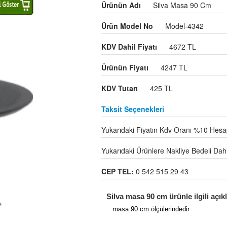
Ürünün Adı
Silva Masa 90 Cm
Ürün Model No
Model-4342
KDV Dahil Fiyatı
4672 TL
Ürünün Fiyatı
4247 TL
KDV Tutarı
425 TL
Taksit Seçenekleri
Yukarıdaki Fiyatın Kdv Oranı %10 Hesap
Yukarıdaki Ürünlere Nakliye Bedeli Dahil 
CEP TEL:
0 542 515 29 43
Silva masa 90 cm ürünle ilgili açı
masa 90 cm ölçülerindedir