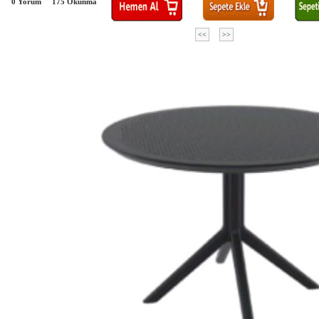
0 Yorum
175
Okunma
<<
>>