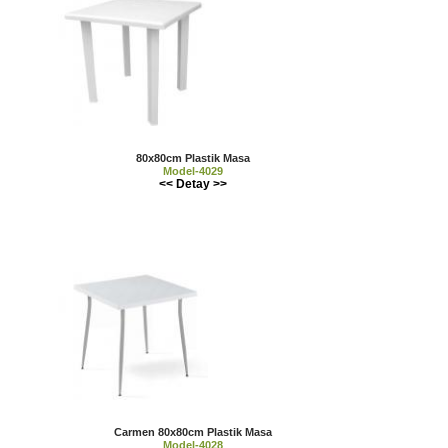
80x80cm Plastik Masa
Model-4029
<< Detay >>
Carmen 80x80cm Plastik Masa
Model-4028