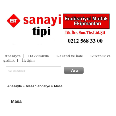
Anasayfa
Hakkımızda
Garanti ve iade
Güvenlik ve
|
|
|
gizlilik
İletişim
|
»
»
Anasayfa
Masa Sandalye
Masa
Masa