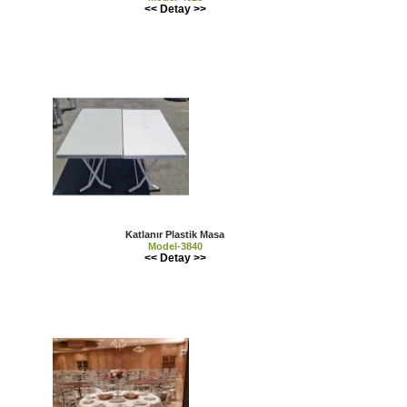
<< Detay >>
Katlanır Plastik Masa
Model-3840
<< Detay >>