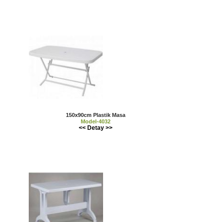
150x90cm Plastik Masa
Model-4032
<< Detay >>