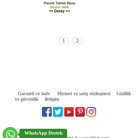
Plastik Tablalı Masa
Model-3656
<< Detay >>
1
2
Garanti ve iade
Hizmet ve satış sözleşmesi
Gizlilik
ve güvenlik
iletişim
WhatsApp Destek
2011 - 2026 Copright
®
sanayitipi.com