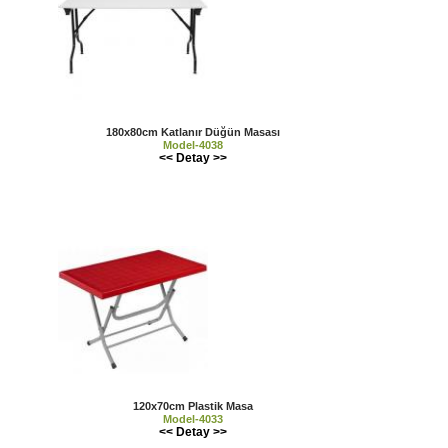
180x80cm Katlanır Düğün Masası
Model-4038
<< Detay >>
120x70cm Plastik Masa
Model-4033
<< Detay >>