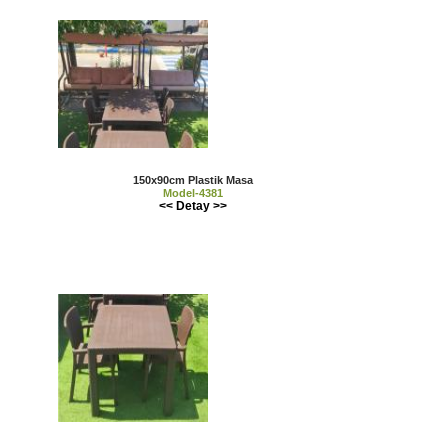
150x90cm Plastik Masa
Model-4381
<< Detay >>