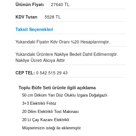
Ürünün Fiyatı
27640 TL
KDV Tutarı
5528 TL
Taksit Seçenekleri
Yukarıdaki Fiyatın Kdv Oranı %20 Hesaplanmıştır.
Yukarıdaki Ürünlere Nakliye Bedeli Dahil Edilmemiştir.
Nakliye Ücreti Alıcıya Aittir
CEP TEL:
0 542 515 29 43
Toplu Büfe Seti ürünle ilgili açıklama
50 cm Döküm Yarı Düz Oluklu Izgara Doğalgazlı
3+3 Elektrikli Fritöz
20 Dilim Elektrikli Tost Makinası
20 Lt Çay Kazanı Elektrikli
Müşterimizin isteği ile eklenmiştir.