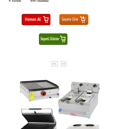
0 Yorum
849
Okunma
<<
>>