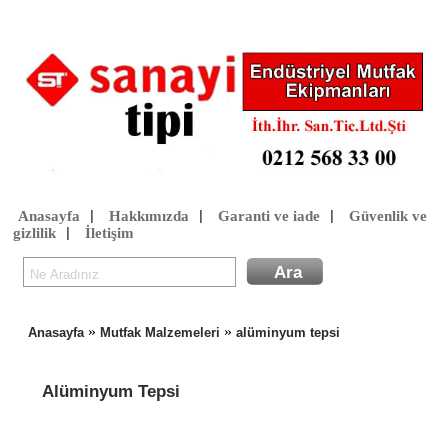
Anasayfa
Hakkımızda
Garanti ve iade
Güvenlik ve
|
|
|
gizlilik
İletişim
|
»
»
Anasayfa
Mutfak Malzemeleri
alüminyum tepsi
Alüminyum Tepsi