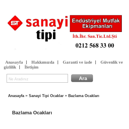
Anasayfa
Hakkımızda
Garanti ve iade
Güvenlik ve
|
|
|
gizlilik
İletişim
|
»
»
Anasayfa
Sanayi Tipi Ocaklar
Bazlama Ocakları
Bazlama Ocakları