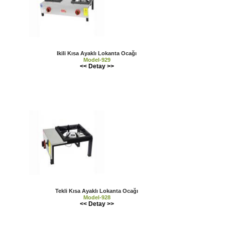
Ikili Kısa Ayaklı Lokanta Ocağı
Model-929
<< Detay >>
Tekli Kısa Ayaklı Lokanta Ocağı
Model-928
<< Detay >>