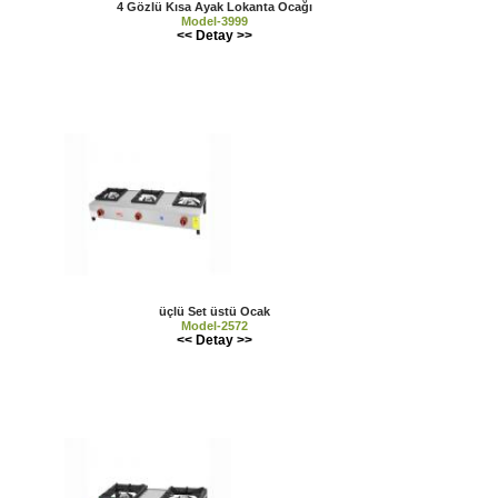
4 Gözlü Kısa Ayak Lokanta Ocağı
Model-3999
<< Detay >>
üçlü Set üstü Ocak
Model-2572
<< Detay >>