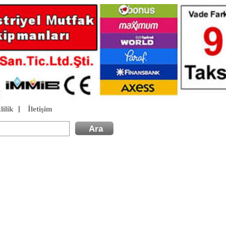
lilik
İletişim
|