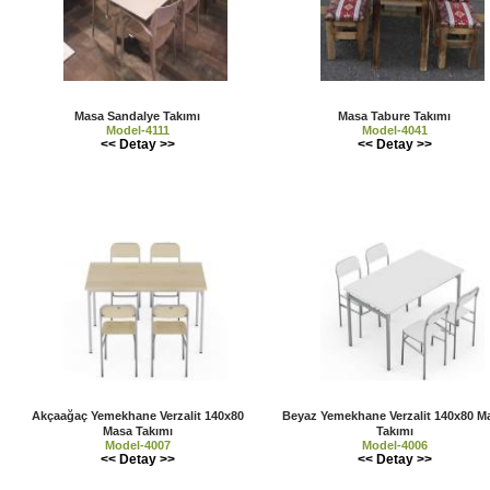
Masa Sandalye Takımı
Masa Tabure Takımı
Model-4111
Model-4041
<< Detay >>
<< Detay >>
Akçaağaç Yemekhane Verzalit 140x80
Beyaz Yemekhane Verzalit 140x80 M
Masa Takımı
Takımı
Model-4007
Model-4006
<< Detay >>
<< Detay >>