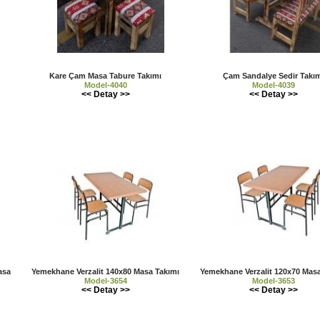
Kare Çam Masa Tabure Takımı
Çam Sandalye Sedir Takı
Model-4040
Model-4039
<< Detay >>
<< Detay >>
asa
Yemekhane Verzalit 140x80 Masa Takımı
Yemekhane Verzalit 120x70 Masa
Model-3654
Model-3653
<< Detay >>
<< Detay >>