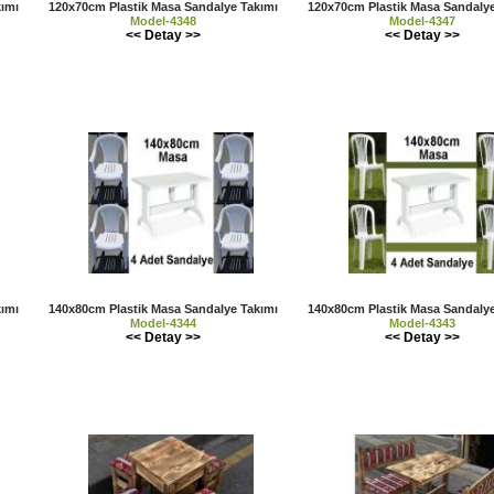
ımı
120x70cm Plastik Masa Sandalye Takımı
120x70cm Plastik Masa Sandalye
Model-4348
Model-4347
<< Detay >>
<< Detay >>
ımı
140x80cm Plastik Masa Sandalye Takımı
140x80cm Plastik Masa Sandalye
Model-4344
Model-4343
<< Detay >>
<< Detay >>