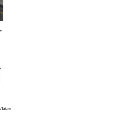
mı
 Takımı