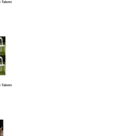
 Takımı
 Takımı