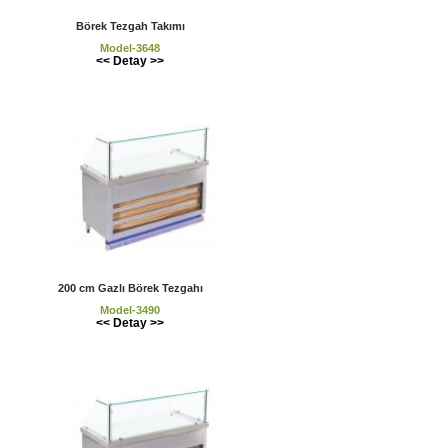
Börek Tezgah Takımı
Model-3648
<< Detay >>
200 cm Gazlı Börek Tezgahı
Model-3490
<< Detay >>