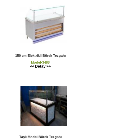
150 cm Elektrikli Börek Tezgahı
Model-3488
<< Detay >>
Taşlı Model Börek Tezgahı