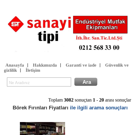
Anasayfa
Hakkımızda
Garanti ve iade
Güvenlik ve
|
|
|
gizlilik
İletişim
|
Toplam
3082
sonuçtan
1
-
20
arası sonuçlar
Börek Fırınları Fiyatları
ile ilgili arama sonuçları