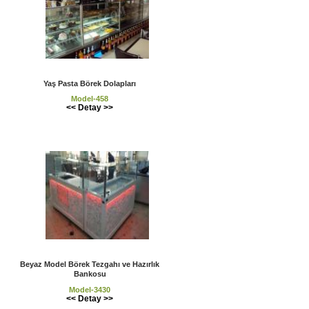
Yaş Pasta Börek Dolapları
Model-458
<< Detay >>
Beyaz Model Börek Tezgahı ve Hazırlık
Bankosu
Model-3430
<< Detay >>