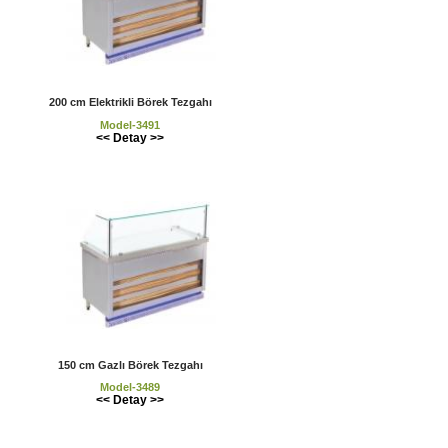
200 cm Elektrikli Börek Tezgahı
Model-3491
<< Detay >>
150 cm Gazlı Börek Tezgahı
Model-3489
<< Detay >>