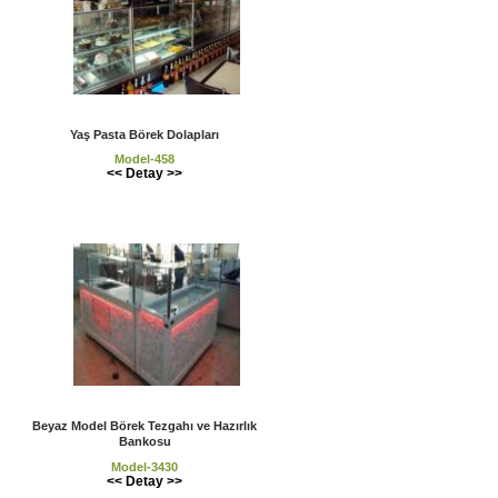
Yaş Pasta Börek Dolapları
Model-458
<< Detay >>
Beyaz Model Börek Tezgahı ve Hazırlık
Bankosu
Model-3430
<< Detay >>