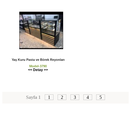
Yaş Kuru Pasta ve Börek Reyonları
Model-3790
<< Detay >>
Sayfa 1
1
2
3
4
5