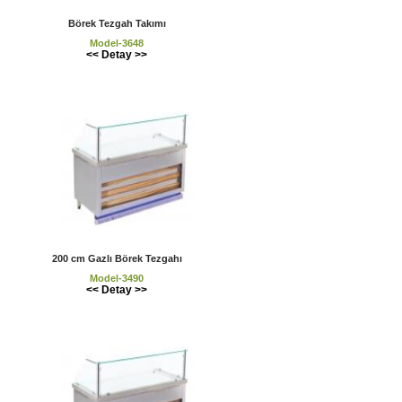
Börek Tezgah Takımı
Model-3648
<< Detay >>
200 cm Gazlı Börek Tezgahı
Model-3490
<< Detay >>