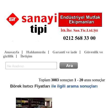
Anasayfa
Hakkımızda
Garanti ve iade
Güvenlik ve
|
|
|
gizlilik
İletişim
|
Toplam
3083
sonuçtan
1
-
20
arası sonuçlar
Börek Isıtıcı Fiyatları
ile ilgili arama sonuçları