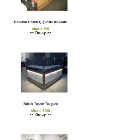
Baklava-Börek-Çiğköfte dükkanı
Model-865
<< Detay >>
Börek Teşhir Tezgahı
Model-3428
<< Detay >>