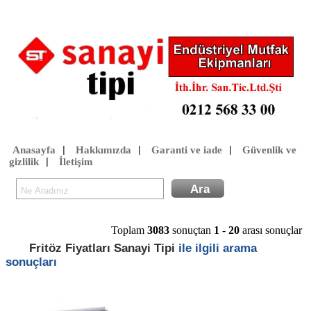
Anasayfa
Hakkımızda
Garanti ve iade
Güvenlik ve
|
|
|
gizlilik
İletişim
|
Toplam
3083
sonuçtan
1
-
20
arası sonuçlar
Fritöz Fiyatları Sanayi Tipi
ile ilgili arama
sonuçları