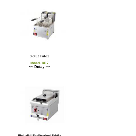
3-3 Lt Fritöz
Model-1817
<< Detay >>
Elektrikli Endüstriyel Fritöz