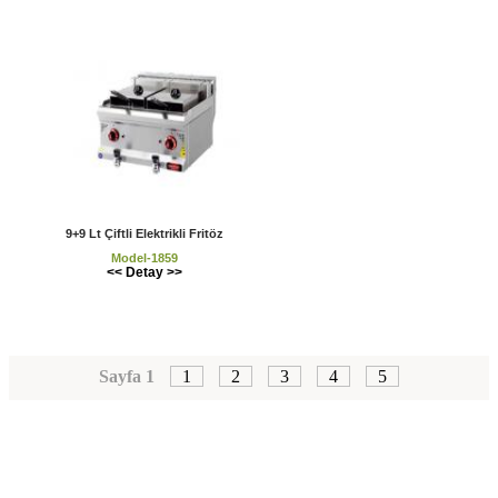
9+9 Lt Çiftli Elektrikli Fritöz
Model-1859
<< Detay >>
Sayfa 1
1
2
3
4
5