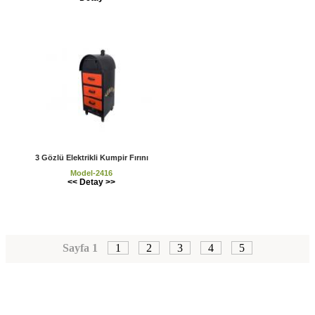
3 Gözlü Elektrikli Kumpir Fırını
Model-2416
<< Detay >>
Sayfa 1
1
2
3
4
5