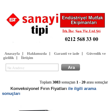
Anasayfa
Hakkımızda
Garanti ve iade
Güvenlik ve
|
|
|
gizlilik
İletişim
|
Toplam
3083
sonuçtan
1
-
20
arası sonuçlar
Konveksiyonel Fırın Fiyatları
ile ilgili arama
sonuçları