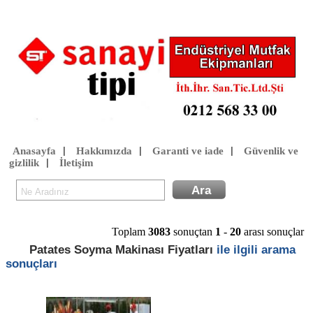
Anasayfa
Hakkımızda
Garanti ve iade
Güvenlik ve
|
|
|
gizlilik
İletişim
|
Toplam
3083
sonuçtan
1
-
20
arası sonuçlar
Patates Soyma Makinası Fiyatları
ile ilgili arama
sonuçları