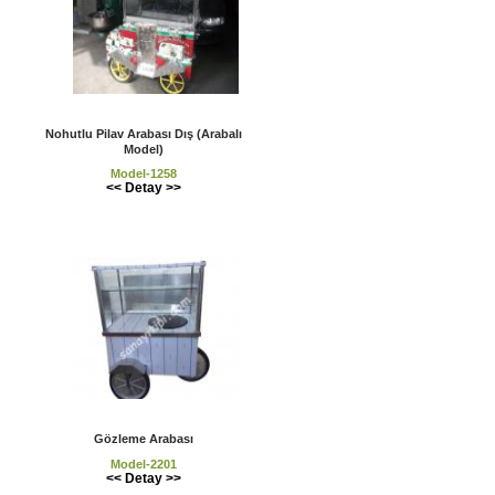
Nohutlu Pilav Arabası Dış (Arabalı
Model)
Model-1258
<< Detay >>
Gözleme Arabası
Model-2201
<< Detay >>