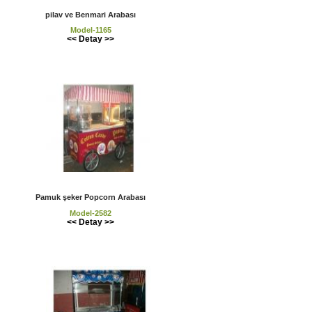
pilav ve Benmari Arabası
Model-1165
<< Detay >>
Pamuk şeker Popcorn Arabası
Model-2582
<< Detay >>