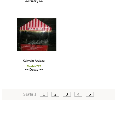
<< Detay >>
Kahvaltı Arabası
Model-777
<< Detay >>
Sayfa 1
1
2
3
4
5