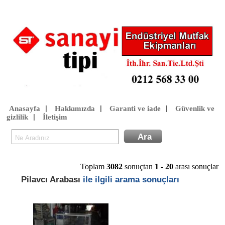
Anasayfa
Hakkımızda
Garanti ve iade
Güvenlik ve
|
|
|
gizlilik
İletişim
|
Toplam
3082
sonuçtan
1
-
20
arası sonuçlar
Pilavcı Arabası
ile ilgili arama sonuçları