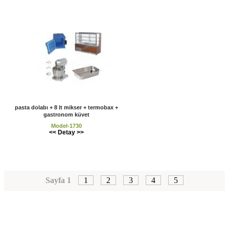
pasta dolabı + 8 lt mikser + termobax +
gastronom küvet
Model-1730
<< Detay >>
Sayfa 1
1
2
3
4
5