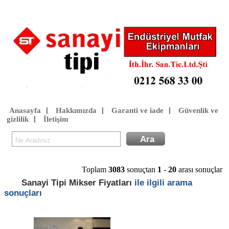
Anasayfa
Hakkımızda
Garanti ve iade
Güvenlik ve
|
|
|
gizlilik
İletişim
|
Toplam
3083
sonuçtan
1
-
20
arası sonuçlar
Sanayi Tipi Mikser Fiyatları
ile ilgili arama
sonuçları