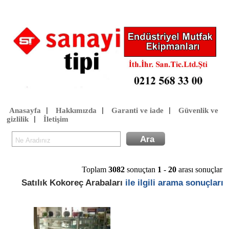
Anasayfa
Hakkımızda
Garanti ve iade
Güvenlik ve
|
|
|
gizlilik
İletişim
|
Toplam
3082
sonuçtan
1
-
20
arası sonuçlar
Satılık Kokoreç Arabaları
ile ilgili arama sonuçları