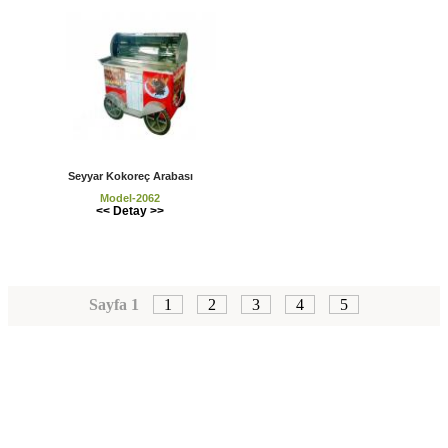
Seyyar Kokoreç Arabası
Model-2062
<< Detay >>
Sayfa 1
1
2
3
4
5