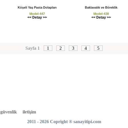
Köşeli Yaş Pasta Dolapları
Baklavalık ve Böreklik
Model-447
Model-438
<< Detay >>
<< Detay >>
Sayfa 1
1
2
3
4
5
e güvenlik
iletişim
2011 - 2026 Copright
®
sanayitipi.com