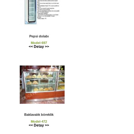
Pepsi dolabı
Model-697
<< Detay >>
Baklavalık böreklik
Model-472
<< Detay >>