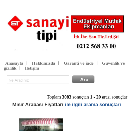
Anasayfa
Hakkımızda
Garanti ve iade
Güvenlik ve
|
|
|
gizlilik
İletişim
|
Toplam
3083
sonuçtan
1
-
20
arası sonuçlar
Mısır Arabası Fiyatları
ile ilgili arama sonuçları