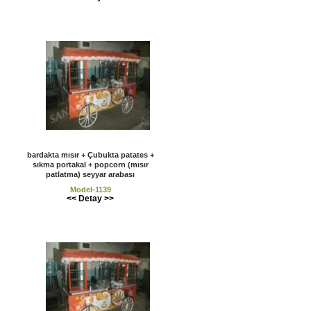
bardakta mısır + Çubukta patates +
sıkma portakal + popcorn (mısır
patlatma) seyyar arabası
Model-1139
<< Detay >>