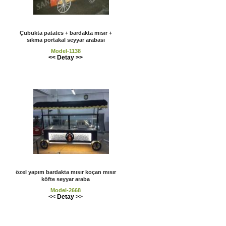
Çubukta patates + bardakta mısır +
sıkma portakal seyyar arabası
Model-1138
<< Detay >>
özel yapım bardakta mısır koçan mısır
köfte seyyar araba
Model-2668
<< Detay >>