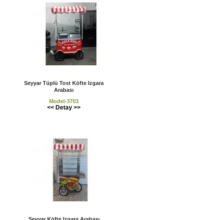
Seyyar Tüplü Tost Köfte Izgara
Arabası
Model-3703
<< Detay >>
Seyyar Köfte Izgara Arabası